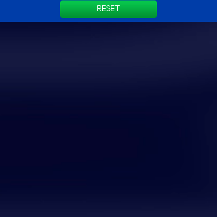
RESET