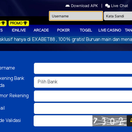
Download APK
Live Chat
O
PROMO
TS
IDNLIVE
ARCADE
POKER
TOGEL
LIVE CASINO
TA
EXABET88 , 100% gratis! Buruan main dan menangkan hadiahnya! 
ername
kening Bank
da
mor Rekening
ail
e Validasi