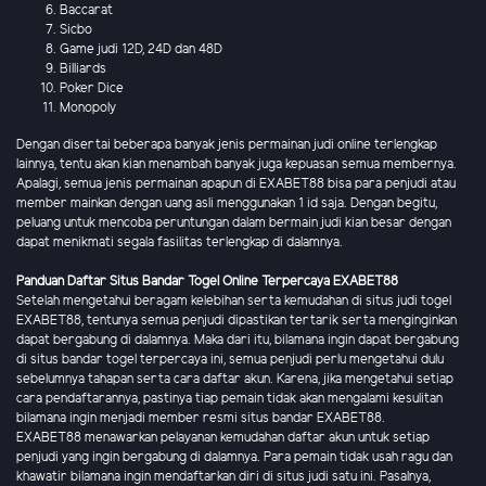
Baccarat
Sicbo
Game judi 12D, 24D dan 48D
Billiards
Poker Dice
Monopoly
Dengan disertai beberapa banyak jenis permainan judi online terlengkap
lainnya, tentu akan kian menambah banyak juga kepuasan semua membernya.
Apalagi, semua jenis permainan apapun di EXABET88 bisa para penjudi atau
member mainkan dengan uang asli menggunakan 1 id saja. Dengan begitu,
peluang untuk mencoba peruntungan dalam bermain judi kian besar dengan
dapat menikmati segala fasilitas terlengkap di dalamnya.
Panduan Daftar Situs Bandar Togel Online Terpercaya EXABET88
Setelah mengetahui beragam kelebihan serta kemudahan di situs judi togel
EXABET88, tentunya semua penjudi dipastikan tertarik serta menginginkan
dapat bergabung di dalamnya. Maka dari itu, bilamana ingin dapat bergabung
di situs bandar togel terpercaya ini, semua penjudi perlu mengetahui dulu
sebelumnya tahapan serta cara daftar akun. Karena, jika mengetahui setiap
cara pendaftarannya, pastinya tiap pemain tidak akan mengalami kesulitan
bilamana ingin menjadi member resmi situs bandar EXABET88.
EXABET88 menawarkan pelayanan kemudahan daftar akun untuk setiap
penjudi yang ingin bergabung di dalamnya. Para pemain tidak usah ragu dan
khawatir bilamana ingin mendaftarkan diri di situs judi satu ini. Pasalnya,