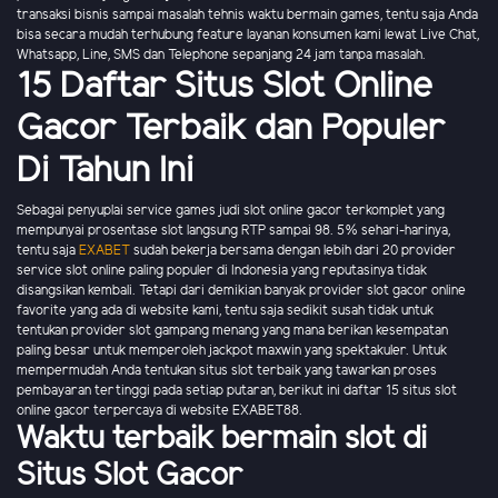
transaksi bisnis sampai masalah tehnis waktu bermain games, tentu saja Anda
bisa secara mudah terhubung feature layanan konsumen kami lewat Live Chat,
Whatsapp, Line, SMS dan Telephone sepanjang 24 jam tanpa masalah.
15 Daftar Situs Slot Online
Gacor Terbaik dan Populer
Di Tahun Ini
Sebagai penyuplai service games judi slot online gacor terkomplet yang
mempunyai prosentase slot langsung RTP sampai 98. 5% sehari-harinya,
tentu saja
EXABET
sudah bekerja bersama dengan lebih dari 20 provider
service slot online paling populer di Indonesia yang reputasinya tidak
disangsikan kembali. Tetapi dari demikian banyak provider slot gacor online
favorite yang ada di website kami, tentu saja sedikit susah tidak untuk
tentukan provider slot gampang menang yang mana berikan kesempatan
paling besar untuk memperoleh jackpot maxwin yang spektakuler. Untuk
mempermudah Anda tentukan situs slot terbaik yang tawarkan proses
pembayaran tertinggi pada setiap putaran, berikut ini daftar 15 situs slot
online gacor terpercaya di website EXABET88.
Waktu terbaik bermain slot di
Situs Slot Gacor