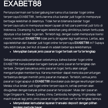
EXABET88
Perlunya bermain serta bergabung bersama situs bandar togel online
terpercaya EXABET88 , tentu karena situs bandar judi togel ini mempunyai
berbagai kelebihan di dalamnya. Tidak heran bilamana bandar togel
terpercaya satu ini mempunyai kepercayaan di hati para peminat judi toto di
Indonesia. Disamping itu, beragam kelebihan yang dimilikinya, belum tentu pula
dipunyai situs bandar togel lain. Terlebih lagi, dengan sudah mempunyai lisensi
resmi, membuat
EXABET88
tidak perlu diragukan lagi kualitasnya. Lantas, apa
saja kelebihan dari bandar judi togel online terpercaya
EXABET88
ini? Supaya
tahu lebih banyak, berikut di bawah ini adalah beberapa kelebihannya:
Menyajikan banyak jenis pasaran togel terbaik serta terlengkap
Sebagaimana pada penjelasan sebelumnya, bahwa bandar togel online
EXABET88 menyediakan beragam banyak jenis pasaran terlengkap dan
terbaik. Dengan banyaknya jenis pasaran togel, tentu akan sangat
menguntungkan membernya. Karena member dapat mencoba peruntungan
terbaiknya dengan memilih jenis pasaran manapun. Terlebih, semua jenis
pasaran togel apapun di
EXABET88
disediakan pula dengan keuntungan besar.
Melalui situs bndar judi togel online terpercaya ini, setiap pemain akan
disuguhkan dengan banyak pilihan pasaran terpopuler. Mulai dari pasaran
togel Singapore, Taiwan, Sydney, china, Cambodia, hongkong, Virginiaday dan
masih banyak lagi jenis-jenis pasaran togel terbaik serta terlengkap lainnya.
Menyediakan kemudahan layanan transaksi deposit dengan pilihan
lengkap metode bayar