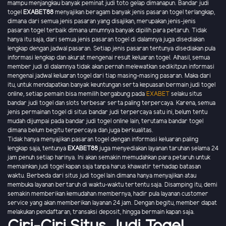
mampu menjangkau banyak peminat judi toto gelap dimanapun. Bandar judi
togel
EXABET88
menyajikan beragam banyak jenis pasaran togel terlangkap,
dimana dari semua jenis pasaran yang disajikan, merupakan jenis-jenis
pasaran togel terbaik dimana umumnya banyak dipilih para petaruh. Tidak
hanya itu saja, dari semua jenis pasaran togel di dalamnya juga disediakan
lengkap dengan jadwal pasaran. Setiap jenis pasaran tentunya disediakan pula
informasi lengkap dan akurat mengenai result keluaran togel. Alhasil, semua
member judi di dalamnya tidak akan pernah melewatkan sedikitpun informasi
mengenai jadwal keluaran togel dari tiap masing-masing pasaran. Maka dari
itu, untuk mendapatkan banyak keuntungan serta kepuasan bermain judi togel
online, setiap pemain bisa memilih bergabung pada
EXABET
selaku situs
bandar judi togel dan slots terbesar serta paling terpercaya. Karena, semua
jenis permainan togel di situs bandar judi terpercaya satu ini, belum tentu
mudah dijumpai pada bandar judi togel online lain, terutama bandar togel
dimana belum begitu terpercaya dan juga berkualitas.
Tidak hanya menyajikan pasaran togel dengan informasi keluaran paling
lengkap saja, tentunya
EXABET88
juga menyediakan layanan taruhan selama 24
jam penuh setiap harinya. Ini akan semakin memudahkan para petaruh untuk
memainkan judi togel kapan saja tanpa harus khawatir terhadap batasan
waktu. Berbeda dari situs judi togel lain dimana hanya menyajikan atau
membuka layanan bertaruh di waktu-waktu tertentu saja. Disamping itu, demi
semakin memberikan kemudahan membernya, hadir pula layanan customer
service yang akan memberikan layanan 24 jam. Dengan begitu, member dapat
melakukan pendaftaran, transaksi deposit, hingga bermain kapan saja.