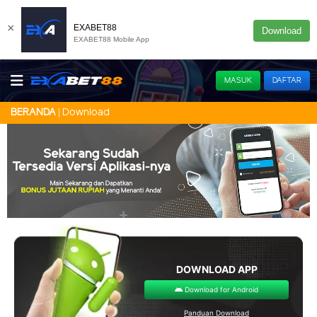
×
EXABET88
Download
EXABET88 Mobile App
MASUK
DAFTAR
Download
BERANDA
DOWNLOAD APP
Download for Android
Panduan Download