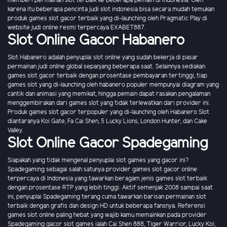
memberi permainan slot terbaik ke beberapa pemain di Indonesia. Oleh
karena itu beberapa pencinta judi slot indonesia bisa secara mudah temukan
produk games slot gacor terbaik yang di-launching oleh Pragmatic Play di
website judi online resmi terpercaya EXABET887.
Slot Online Gacor Habanero
Slot Habanero adalah penyuplai slot online yang sudah bekerja di pasar
permainan judi online global sepanjang beberapa saat. Selainnya sediakan
games slot gacor terbaik dengan prosentase pembayaran tertinggi, tiap
games slot yang di-launching oleh habanero populer mempunyai diagram yang
cantik dan animasi yang memikat, hingga pemain dapat rasakan pengalaman
menggembirakan dari games slot yang tidak terlewatkan dari provider ini.
Produk games slot gacor terpopuler yang di-launching oleh Habanero Slot
diantaranya Koi Gate, Fa Cai Shen, 5 Lucky Lions, London Hunter, dan Cake
Valley.
Slot Online Gacor Spadegaming
Siapakah yang tidak mengenal penyuplai slot games yang gacor ini?
Spadegaming sebagai salah satunya provider games slot gacor online
terpercaya di Indonesia yang tawarkan beragam jenis games slot terbaik
dengan prosentase RTP yang lebih tinggi. Aktif semenjak 2008 sampai saat
ini, penyuplai Spadegaming terang cuma tawarkan barisan permainan slot
terbaik dengan grafis dan design HD untuk beberapa fansnya. Referensi
games slot online paling hebat yang wajib kamu memainkan pada provider
Spadegaming gacor slot games ialah Cai Shen 888, Tiger Warrior, Lucky Koi,