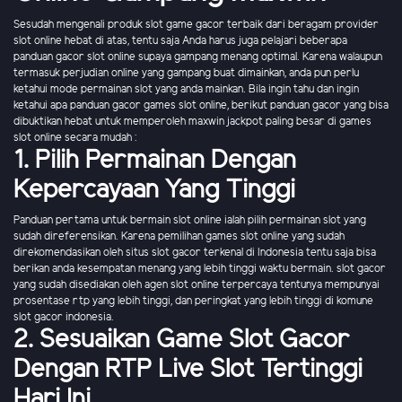
Sesudah mengenali produk slot game gacor terbaik dari beragam provider
slot online hebat di atas, tentu saja Anda harus juga pelajari beberapa
panduan gacor slot online supaya gampang menang optimal. Karena walaupun
termasuk perjudian online yang gampang buat dimainkan, anda pun perlu
ketahui mode permainan slot yang anda mainkan. Bila ingin tahu dan ingin
ketahui apa panduan gacor games slot online, berikut panduan gacor yang bisa
dibuktikan hebat untuk memperoleh maxwin jackpot paling besar di games
slot online secara mudah :
1. Pilih Permainan Dengan
Kepercayaan Yang Tinggi
Panduan pertama untuk bermain slot online ialah pilih permainan slot yang
sudah direferensikan. Karena pemilihan games slot online yang sudah
direkomendasikan oleh situs slot gacor terkenal di Indonesia tentu saja bisa
berikan anda kesempatan menang yang lebih tinggi waktu bermain. slot gacor
yang sudah disediakan oleh agen slot online terpercaya tentunya mempunyai
prosentase rtp yang lebih tinggi, dan peringkat yang lebih tinggi di komune
slot gacor indonesia.
2. Sesuaikan Game Slot Gacor
Dengan RTP Live Slot Tertinggi
Hari Ini