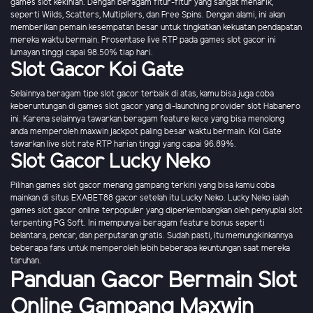
games slot kekinian. Dengan beragam fitur-fitur yang sangat menarik,
seperti Wilds, Scatters, Multipliers, dan Free Spins. Dengan alami, ini akan
memberikan pemain kesempatan besar untuk tingkatkan kekuatan pendapatan
mereka waktu bermain. Prosentase live RTP pada games slot gacor ini
lumayan tinggi capai 98.50% tiap hari.
Slot Gacor Koi Gate
Selainnya beragam tipe slot gacor terbaik di atas, kamu bisa juga coba
keberuntungan di games slot gacor yang di-launching provider slot Habanero
ini. Karena selainnya tawarkan beragam feature kece yang bisa menolong
anda memperoleh maxwin jackpot paling besar waktu bermain. Koi Gate
tawarkan live slot rate RTP harian tinggi yang capai 96.89%.
Slot Gacor Lucky Neko
Pilihan games slot gacor menang gampang terkini yang bisa kamu coba
mainkan di situs EXABET88 gacor setelah itu Lucky Neko. Lucky Neko ialah
games slot gacor online terpopuler yang diperkembangkan oleh penyuplai slot
terpenting PG Soft. Ini mempunyai beragam feature bonus seperti
belantara, pencar, dan perputaran gratis. Sudah pasti, itu memungkinkannya
beberapa fans untuk memperoleh lebih beberapa keuntungan saat mereka
taruhan.
Panduan Gacor Bermain Slot
Online Gampang Maxwin