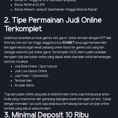
Bonus VIP Anggota 10% Cashback langsung
Bonus Referal 20.3%
Bonus Maxwin Jackpot Spektakuler Hingga Miliaran Rupiah
2. Tipe Permainan Judi Online
Terkomplet
Selainnya tampilkan produk games slot gacor online terbaik dengan RTP dan
Winrate live slot tertinggi, anggota situs
EXABET
bisa juga memperoleh
beragam keuntungan lewat peluang online favorite games slot yang lain.
Sebagai website judi online gacor terkomplet 2023, kami sudah sediakan
beragam tipe perjudian online yang dapat anda utamakan untuk kemenangan
optimal, misalnya:
Judi Bola Online / Sportsbook
Judi Live Kasino Online
Judi Poker / DominoQQ
Tembak Ikan
Arcade Game
Tiap perjudian online yang ada di website kami tentu saja mempunyai antar-
muka yang responsive dan gampang dijangkau lewat beragam piranti. Cukup
dengan memakai 1 account saja anda bisa terhubung barisan taruhan online
terbaik yang ada di website kami.
3. Minimal Deposit 10 Ribu