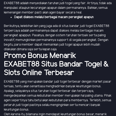
EXABET88 adalah menyediakan taruhan judi togel yang fair. Artinya, tidak ada
manipulasi ataupun kecurangan apapun dalam permainannya. Bahkan, semua
kemenangan member pasti akan agen bayar secara real.
Dapat diakses melalui berbagai macam perangkat apapun
Berikutnya, kelebihan lain yang juga ada di situs bandar judi togel EXABET88
terpercaya adalah permainannya dapat diakses melalui berbagai macam
perangkat apappun. Pasalnya, dengan sistem taruhan terbaik serta paling
inovatif, memungkinkan permainannya support di segala perangkat. Dengan
begitu, para member dapat memainkan judi togel apapun lebih mudah
dilakukan dimana saja serta kapan saja.
Promo Bonus Menarik
EXABET88 Situs Bandar Togel &
Slots Online Terbesar
EXABET88 yang merupakan bandar judi togel terbesar dengan market pasar
terluas, tentu akan senantiasa menghadirkan banyak keuntungan bonus.
Apalagi, selayaknya situs taruhan togel terbesar dan terpercaya,
mengedepankan semua kebutuhan member merupakan hal paling utama. Pihak
agen sepertinya tahu betul akan kebutuhan para membernya. Terlebih, semua
petaruh judi togel pastinya selalu menginginkan serta mencari banyak
keuntungan bonus.
Oleh karena itu, bilamana ingin mendapat keuntungan bonus besar, menarik