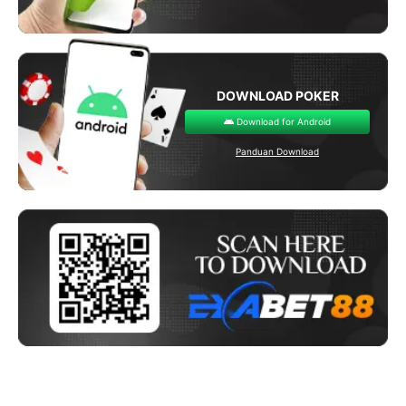
DOWNLOAD POKER
Download for Android
Panduan Download