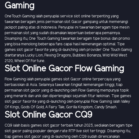
Gaming
OneTouch Gaming ialah penyuplai service slot online terpenting yang
tawarkan beragam jenis permainan slot Gacor gampang untuk memenangi
jackpot paling atas di Indonesia. Penyuplai ini tawarkan beragam tipe mesin
permainan slot yang sudah disamakan keperluan beberapa pemainnya.
Disamping itu, One Touch Gaming tawarkan beragam tipe bonus dan promo
yang bisa menolong beberapa fans capai hasil kemenangan optimal. Tipe
games slot gacor favorite yang di-launching oleh provider One Touch Gamig
diantaranya Lucky Lion, Flexing Dragons, Bubbles Bonanza, Wild Wild West
2120, Wheel Of Fortune.
Slot Online Gacor Flow Gaming
Flow Gaming ialah penyuplai games slot Gacor online terpercaya yang
berbasiskan di Asia. Selainnya tawarkan tingkat kemenangan tinggi, tiap
permainan slot gacor yang di-launching oleh Flow Gaming mempunyai topik
yang menarik dan unik dan diperlengkapi sejumlah fitur kekinian. Tipe games
slot gacor favorite yang di-launching oleh penyuplai Flow Gaming ialah Valley
Of Kings, Gods Of Gold, A Fairy Tale, Gorilla Kingdom, Candy Smash.
Slot Online Gacor CQ9
CQ9 ialah basis games slot gacor terbaik tahun 2023, sediakan beragam tipe
slot gacor paling populer dengan rate RTP live slot tertinggi. Disamping itu,
tiap games slot gacor yang di-launching oleh CQ9 sudah direncanakan