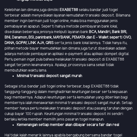
Kelebihan lain dimana juga dimiliki
EXABET88
selaku bandar judi togel
terbesar adalah menyediakan layanan kemudahan transaksi deposit. Bilamana
member ingin bermain judi togel online, maka bisa menggunakan jenis
pemabayaran apapun. Seperti halnya metode pembayaran bank lokal,
disediakan beberapa jenisnya meliputi layanan bank
BCA, Mandiri, Bank BRI,
BNI, Danamon, BSI, paninbank, MAYBANK, PEMATA dan E - Wallet seperti OVO,
DANA, GOPAY, LINK AJA
,
QRIS
serta jenis bank lokal lainnya. Tidak hanya itu,
pilihan metode bayar memudahkan lain dimana juga turut disediakan adalah
adanya metode pembayaran aplikasi e-payment atau aplikasi dompet digital.
Perlu pemain ingat pula bahwa melakukan transaksi deposit di EXABET88
sangat terjamin keamanannya. Apalagi, prosesnya sama sekali tidak
membutuhkan waktu lama.
Minimal transaksi deposit sangat murah
Sebagai situs bandar judi togel online terbesar, bagi EXABET88 tidak
tanggung-tanggung dalam menghadirkan keuntungan besar serta kepuasan
bagi membernya. Adapun keuntungan serta kemudahan yang diberikan bagi
membernya ialah menawarkan minimal transaksi deposit sangat murah. Setiap
member hanya perlu melakukan transaksi deposit atau pasang taruhan dengan
cukup bayar 100 rupiah. Keuntungan minimal transaksi deposit ini sendiri
berlaku ketika member memilih jenis pasaran togel manapun.
Kemenangan setiap member akan dibayar secara fair dan real
Hal tidak kalah menarik lainnya apabila bergabung bersama bandar togel