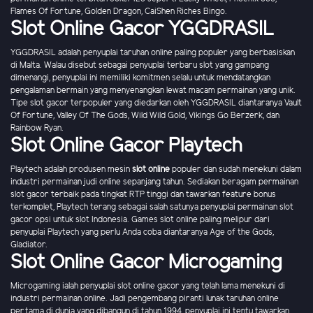
Flames Of Fortune, Golden Dragon, CaiShen Riches Bingo.
Slot Online Gacor YGGDRASIL
YGGDRASIL adalah penyuplai taruhan online paling populer yang berbasiskan
di Malta. Walau disebut sebagai penyuplai terbaru slot yang gampang
dimenangi, penyuplai ini memiliki komitmen selalu untuk mendatangkan
pengalaman bermain yang menyenangkan lewat macam permainan yang unik.
Tipe slot gacor terpopuler yang diedarkan oleh YGGDRASIL diantaranya Vault
Of Fortune, Valley Of The Gods, Wild Wild Gold, Vikings Go Berzerk, dan
Rainbow Ryan.
Slot Online Gacor Playtech
Playtech adalah produsen mesin
slot online
populer dan sudah menekuni dalam
industri permainan judi online sepanjang tahun. Sediakan beragam permainan
slot gacor terbaik pada tingkat RTP tinggi dan tawarkan feature bonus
terkomplet, Playtech terang sebagai salah satunya penyuplai permainan slot
gacor opsi untuk slot Indonesia. Games slot online paling melipur dari
penyuplai Playtech yang perlu Anda coba diantaranya Age of the Gods,
Gladiator.
Slot Online Gacor Microgaming
Microgaming ialah penyuplai slot online gacor yang telah lama menekuni di
industri permainan online. Jadi pengembang piranti lunak taruhan online
pertama di dunia yang dibangun di tahun 1994, penyuplai ini tentu tawarkan