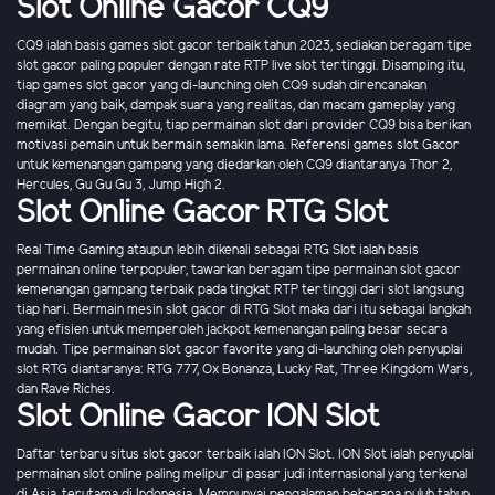
Slot Online Gacor CQ9
CQ9 ialah basis games slot gacor terbaik tahun 2023, sediakan beragam tipe
slot gacor paling populer dengan rate RTP live slot tertinggi. Disamping itu,
tiap games slot gacor yang di-launching oleh CQ9 sudah direncanakan
diagram yang baik, dampak suara yang realitas, dan macam gameplay yang
memikat. Dengan begitu, tiap permainan slot dari provider CQ9 bisa berikan
motivasi pemain untuk bermain semakin lama. Referensi games slot Gacor
untuk kemenangan gampang yang diedarkan oleh CQ9 diantaranya Thor 2,
Hercules, Gu Gu Gu 3, Jump High 2.
Slot Online Gacor RTG Slot
Real Time Gaming ataupun lebih dikenali sebagai RTG Slot ialah basis
permainan online terpopuler, tawarkan beragam tipe permainan slot gacor
kemenangan gampang terbaik pada tingkat RTP tertinggi dari slot langsung
tiap hari. Bermain mesin slot gacor di RTG Slot maka dari itu sebagai langkah
yang efisien untuk memperoleh jackpot kemenangan paling besar secara
mudah. Tipe permainan slot gacor favorite yang di-launching oleh penyuplai
slot RTG diantaranya: RTG 777, Ox Bonanza, Lucky Rat, Three Kingdom Wars,
dan Rave Riches.
Slot Online Gacor ION Slot
Daftar terbaru situs slot gacor terbaik ialah ION Slot. ION Slot ialah penyuplai
permainan slot online paling melipur di pasar judi internasional yang terkenal
di Asia, terutama di Indonesia. Mempunyai pengalaman beberapa puluh tahun