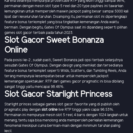
Karena selainnya mempunyai prosentase RTP yang lebih tinggi sampai 98%,
permainan dengan mesin slot type 5 reel dan 20 type paylines ini tawarkan
kemungkinan untuk memperoleh maxwin jackpot paling besar sampai 5000 kali
lipat dari keseluruhan taruhan. Disamping itu, permainan slot ini diperlengkapi
feature bonus terkomplet yang bisa tingkatkan kemenangan Anda waktu
bermain. Dengan begitu, Gates Of Olympus saat ini dipandang seperti pilihan
games slot gacor terbaik pada tahun 2023.
Slot Gacor Sweet Bonanza
Online
Pada posisi ke-2 , sudah pasti, Sweet Bonanza jadi opsi terbaik selanjutnya
sesudah Gates Of Olympus. Dengan design yang memikat dan tersedianya
feature bonus terkomplet seperti Wilds, Scatters, dan Tumbling Reels, Anda
terang mempunyai kesempatan besar untuk memperoleh jackpot
kemenangan spektakuler. RTP dari games gacor pragmatic ini bisa dibilang
sangat tinggi yaitu mencapai 98.46%.
Slot Gacor Starlight Princess
Starlight princes sebagai games slot gacor favorite yang di publish oleh
pragmatic play dengan
slot online
live RTP tinggi yakni capai 96.53%.
Permainan ini mempunyai mesin slot 5 reel, 4 baris dengan 1024 langkah untuk
menang, tentu saja bisa menolong anda memperoleh perkalian kemenangan
fenomenal meskipun cuma bermain-main dengan minimum taruhan paling
kecil.