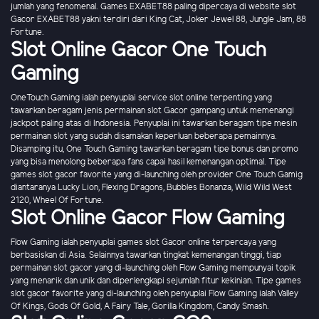
jumlah yang fenomenal. Games EXABET88 paling dipercaya di website slot
Gacor EXABET88 yakni terdiri dari King Cat, Joker Jewel 88, Jungle Jam, 88
Fortune.
Slot Online Gacor One Touch
Gaming
OneTouch Gaming ialah penyuplai service slot online terpenting yang
tawarkan beragam jenis permainan slot Gacor gampang untuk memenangi
jackpot paling atas di Indonesia. Penyuplai ini tawarkan beragam tipe mesin
permainan slot yang sudah disamakan keperluan beberapa pemainnya.
Disamping itu, One Touch Gaming tawarkan beragam tipe bonus dan promo
yang bisa menolong beberapa fans capai hasil kemenangan optimal. Tipe
games slot gacor favorite yang di-launching oleh provider One Touch Gamig
diantaranya Lucky Lion, Flexing Dragons, Bubbles Bonanza, Wild Wild West
2120, Wheel Of Fortune.
Slot Online Gacor Flow Gaming
Flow Gaming ialah penyuplai games slot Gacor online terpercaya yang
berbasiskan di Asia. Selainnya tawarkan tingkat kemenangan tinggi, tiap
permainan slot gacor yang di-launching oleh Flow Gaming mempunyai topik
yang menarik dan unik dan diperlengkapi sejumlah fitur kekinian. Tipe games
slot gacor favorite yang di-launching oleh penyuplai Flow Gaming ialah Valley
Of Kings, Gods Of Gold, A Fairy Tale, Gorilla Kingdom, Candy Smash.