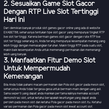
2. Sesuaikan Game Slot Gacor
Dengan RTP Live Slot Tertinggi
Hari Ini
Dari demikian banyak produk slot games gacor online yang ada di website
EXABET88, seharusnya tentukan tipe slot gacor yang mempunyai tingkat RTP
live slot tertinggi. Karena bermain games slot gacor dengan rate RTP live
slot tertinggi sekarang ini, Anda terang mempunyai kesempatan menang yang
lebih tinggi dengan memasangkan taruhan. Makin tinggi RTP pada suatu slot,
makin baik kesempatan Anda untuk memenangi permainan dan memenangi
lebih uang banyak.
3. Manfaatkan Fitur Demo Slot
Untuk Mempermudah
Kemenangan
Bila Anda tidak pahami macam permainan dan Pola slot gacor pada mesin slot,
seharusnya Anda tidak tergesa-gesa untuk bermain-main dengan uang asli.
Sama seperti yang dapat anda mainkan pertama kalinya memakai account
demonstrasi slot, untuk ketahui berapakah keuntungan yang dapat anda
peroleh pada mesin slot dan ketahui Pola gacor pada mesin slot itu. Ketahui
variasi permainan dan Pola gacor pada mesin slot lewat account slot