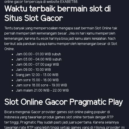
online gacor terpercaya di website EXABET88.
Waktu terbaik bermain slot di
Situs Slot Gacor
Tentu banyak yang mempersoalkan mengapa saat bermain Slot Online tak
pernah memperoleh kemenangam besar. Jika ini hari kamu memperoleh
kemenangan, karena itu esok harinya bisa jadi kamu alami kekalahan. Nach
berikut ada panduan supaya kamu memperoleh kemenangan besar di Slot
Online.
Jam 00.00 - 01.00 WIB subuh
Jam 03.00 - 04.00 WIB subuh
Jam 06.00 - 07.00 pagi WIB
Jam 09.00 - 10.00 WIB
Siang jam 12.00 - 13.00 WIB
Jam sore 15.00 - 16.00 WIB
Jam sore 18.00 sore - 19.00 WIB
Jam malam 21.00 WIB - 22.00 WIB
Slot Online Gacor Pragmatic Play
Bicara mengenai Gacor provider games slot online paling populer di
Indonesia yang tawarkan produk games slot online terbaik dengan RTP
tertinggi, Pragmatic Play sudah pasti jadi juara pertama. Karena selainnya
tawarkan rate RTP yang lebih tinggi setiap games yang di rilisnya, provider ini