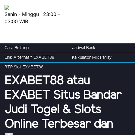
Senin - Minggu : 23:00 -
03:00 WIB
Cara Betting
Jadwal Bank
Link Alternatif EXABET88
Kalkulator Mix Parlay
RTP Slot EXABET88
EXABET88 atau
EXABET Situs Bandar
Judi Togel & Slots
Online Terbesar dan