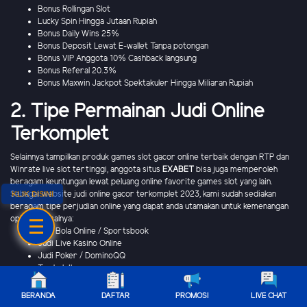
Bonus Rollingan Slot
Lucky Spin Hingga Jutaan Rupiah
Bonus Daily Wins 25%
Bonus Deposit Lewat E-wallet Tanpa potongan
Bonus VIP Anggota 10% Cashback langsung
Bonus Referal 20.3%
Bonus Maxwin Jackpot Spektakuler Hingga Miliaran Rupiah
2. Tipe Permainan Judi Online
Terkomplet
Selainnya tampilkan produk games slot gacor online terbaik dengan RTP dan
Winrate live slot tertinggi, anggota situs
EXABET
bisa juga memperoleh
beragam keuntungan lewat peluang online favorite games slot yang lain.
Sebagai website judi online gacor terkomplet 2023, kami sudah sediakan
KLIK DISINI
beragam tipe perjudian online yang dapat anda utamakan untuk kemenangan
optimal, misalnya:
Judi Bola Online / Sportsbook
Judi Live Kasino Online
Judi Poker / DominoQQ
Tembak Ikan
Arcade Game
BERANDA
DAFTAR
PROMOSI
LIVE CHAT
Tiap perjudian online yang ada di website kami tentu saja mempunyai antar-