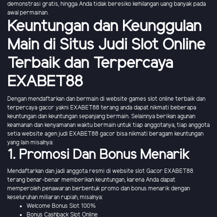
demonstrasi gratis, hingga Anda tidak beresiko kehilangan uang banyak pada
awal permainan.
Keuntungan dan Keunggulan
Main di Situs Judi Slot Online
Terbaik dan Terpercaya
EXABET88
Dengan mendaftarkan dan bermain di website games slot online terbaik dan
terpercaya gacor yakni EXABET88 terang anda dapat nikmati beberapa
keuntungan dan keuntungan sepanjang bermain. Selainnya berikan agunan
keamanan dan kenyamanan waktu bermain untuk tiap anggotanya, tiap anggota
setia website agen judi EXABET88 gacor bisa nikmati beragam keuntungan
yang lain misalnya:
1. Promosi Dan Bonus Menarik
Mendaftarkan dan jadi anggota resmi di website slot Gacor EXABET88
terang benar-benar memberikan keuntungan, karena Anda dapat
memperoleh penawaran berbentuk promo dan bonus menarik dengan
keseluruhan miliaran rupiah, misalnya:
Welcome Bonus Slot 100%
Bonus Cashback Slot Online