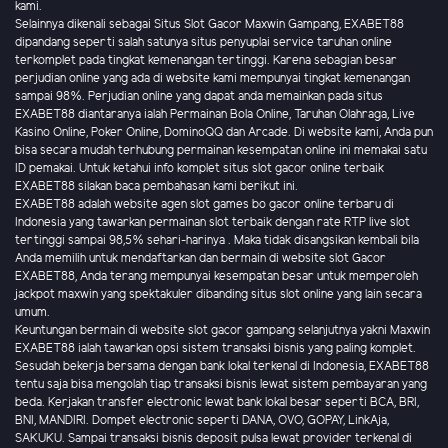
kami.
Selainnya dikenali sebagai Situs Slot Gacor Maxwin Gampang, EXABET88
dipandang seperti salah satunya situs penyuplai service taruhan online
terkomplet pada tingkat kemenangan tertinggi. Karena sebagian besar
perjudian online yang ada di website kami mempunyai tingkat kemenangan
sampai 98%. Perjudian online yang dapat anda memainkan pada situs
EXABET88 diantaranya ialah Permainan Bola Online, Taruhan Olahraga, Live
Kasino Online, Poker Online, DominoQQ dan Arcade. Di website kami, Anda pun
bisa secara mudah terhubung permainan kesempatan online ini memakai satu
ID pemakai. Untuk ketahui info komplet situs slot gacor online terbaik
EXABET88 silakan baca pembahasan kami berikut ini.
EXABET88 adalah website agen slot games bo gacor online terbaru di
Indonesia yang tawarkan permainan slot terbaik dengan rate RTP live slot
tertinggi sampai 98,5% sehari-harinya . Maka tidak disangsikan kembali bila
Anda memilih untuk mendaftarkan dan bermain di website slot Gacor
EXABET88, Anda terang mempunyai kesempatan besar untuk memperoleh
jackpot maxwin yang spektakuler dibanding situs slot online yang lain secara
umum.
Keuntungan bermain di website slot gacor gampang selanjutnya yakni Maxwin
EXABET88 ialah tawarkan opsi sistem transaksi bisnis yang paling komplet.
Sesudah bekerja bersama dengan bank lokal terkenal di Indonesia, EXABET88
tentu saja bisa mengolah tiap transaksi bisnis lewat sistem pembayaran yang
beda. Kerjakan transfer electronic lewat bank lokal besar seperti BCA, BRI,
BNI, MANDIRI. Dompet electronic seperti DANA, OVO, GOPAY, LinkAja,
SAKUKU. Sampai transaksi bisnis deposit pulsa lewat provider terkenal di