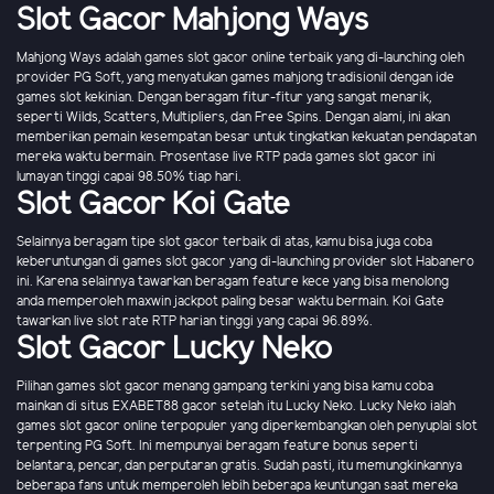
Slot Gacor Mahjong Ways
Mahjong Ways adalah games slot gacor online terbaik yang di-launching oleh
provider PG Soft, yang menyatukan games mahjong tradisionil dengan ide
games slot kekinian. Dengan beragam fitur-fitur yang sangat menarik,
seperti Wilds, Scatters, Multipliers, dan Free Spins. Dengan alami, ini akan
memberikan pemain kesempatan besar untuk tingkatkan kekuatan pendapatan
mereka waktu bermain. Prosentase live RTP pada games slot gacor ini
lumayan tinggi capai 98.50% tiap hari.
Slot Gacor Koi Gate
Selainnya beragam tipe slot gacor terbaik di atas, kamu bisa juga coba
keberuntungan di games slot gacor yang di-launching provider slot Habanero
ini. Karena selainnya tawarkan beragam feature kece yang bisa menolong
anda memperoleh maxwin jackpot paling besar waktu bermain. Koi Gate
tawarkan live slot rate RTP harian tinggi yang capai 96.89%.
Slot Gacor Lucky Neko
Pilihan games slot gacor menang gampang terkini yang bisa kamu coba
mainkan di situs EXABET88 gacor setelah itu Lucky Neko. Lucky Neko ialah
games slot gacor online terpopuler yang diperkembangkan oleh penyuplai slot
terpenting PG Soft. Ini mempunyai beragam feature bonus seperti
belantara, pencar, dan perputaran gratis. Sudah pasti, itu memungkinkannya
beberapa fans untuk memperoleh lebih beberapa keuntungan saat mereka