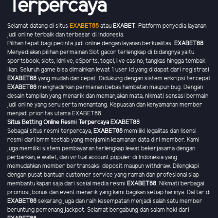
Terpercaya
Selamat datang di situs
EXABET88
atau
EXABET
. Platform penyedia layanan
judi online terbaik dan terbesar di Indonesia.
Pilihan tepat bagi pecinta judi online dengan layanan berkualitas.
EXABET88
Menyediakan pilihan permainan Slot gacor terlengkap di bidangnya yaitu
sportsbook, slots, Idnlive, eSports, togel, live casino, tangkas hingga tembak
ikan. Seluruh game bisa dimainkan lewat 1 user id yang didapat dari registrasi
EXABET88
yang mudah dan cepat. Didukung dengan sistem enkripsi tercepat
EXABET88
menghadirkan permainan bebas hambatan maupun bug. Dengan
desain tampilan yang menarik dan memanjakan mata, nikmati sensasi bermain
judi online yang seru serta menantang. Kepuasan dan kenyamanan member
menjadi prioritas utama EXABET88.
Situs Betting Online Resmi Terpercaya EXABET88
Sebagai situs resmi terpercaya,
EXABET88
memiliki legalitas dan lisensi
resmi dari bmm testlab yang menjamin keamanan data diri member. Kami
juga memiliki sistem pembayaran terlengkap lewat bekerjasama dengan
perbankan, e wallet, dan virtual account populer di Indonesia yang
memudahkan member bertransaksi deposit maupun withdraw. Dilengkapi
dengan pusat bantuan customer service yang ramah dan profesional siap
membantu kapan saja dari sosial media resmi
EXABET88
. Nikmati berbagai
promosi, bonus dan event menarik yang kami bagikan setiap harinya. Daftar di
EXABET88
sekarang juga dan raih kesempatan menjadi salah satu member
beruntung pemenang jackpot. Selamat bergabung dan salam hoki dari