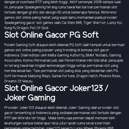
dengan prosentase RTP yang lebih tinggi. Aktif semenjak 2008 sampai saat
ini, penyuplai Spadegaming terang cuma tawarkan barisan permainan slot
terbaik dengan grafis dan design HD untuk beberapa fansnya. Referensi
games slot online paling hebat yang wajib kamu memainkan pada provider
Spadegaming gacor slot games ialah Cai Shen 888, Tiger Warrior, Lucky Koi,
Kung Fu Dragon, Fist Of God.
Slot Online Gacor PG Soft
Pocket Gaming Soft ataupun lebih dikenali PG Soft ialah tempat untuk bermain
games slot online paling populer yang trending di komune slot gacor
indonesia. Diakreditasi oleh Malta Gaming Authority, BMM Testlabs, Gaming
Associates, Komisi Permainan judi, dan Pemerintahan HM Gibraltar, penyuplai
ini terang tawarkan tingkat kemenangan tinggi setiap permainan slot yang
mereka keluarkan. Tipe permainan slot paling atas yang diedarkan oleh PG
Soft termasuk Mahjong Ways, Ganda Fortune, Dragon Hatch, Phoenix Rises,
Dreams Of Macau.
Slot Online Gacor Joker123 /
Joker Gaming
Provider Joker123 ataupun lebih dikenali Joker Gaming ialah provider slot
gacor terpenting di Indonesia yang sediakan permainan slot terbaik dengan
RTP dan Winrate tertinggi . Maka tentu saja pemain dapat memperoleh
keuntungan sampai beberapa ratus juta rupiah cuma secara bermain
permainan online terbitan Joker123 seperti Lucky Wheel, Phoenix 888,