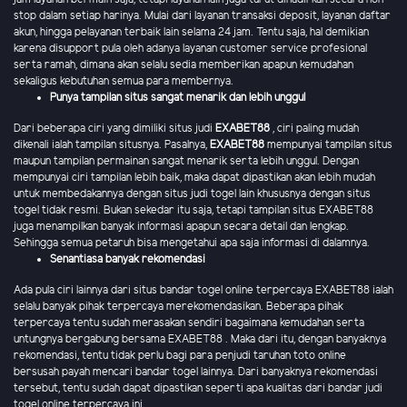
stop dalam setiap harinya. Mulai dari layanan transaksi deposit, layanan daftar
akun, hingga pelayanan terbaik lain selama 24 jam. Tentu saja, hal demikian
karena disupport pula oleh adanya layanan customer service profesional
serta ramah, dimana akan selalu sedia memberikan apapun kemudahan
sekaligus kebutuhan semua para membernya.
Punya tampilan situs sangat menarik dan lebih unggul
Dari beberapa ciri yang dimiliki situs judi
EXABET88
, ciri paling mudah
dikenali ialah tampilan situsnya. Pasalnya,
EXABET88
mempunyai tampilan situs
maupun tampilan permainan sangat menarik serta lebih unggul. Dengan
mempunyai ciri tampilan lebih baik, maka dapat dipastikan akan lebih mudah
untuk membedakannya dengan situs judi togel lain khususnya dengan situs
togel tidak resmi. Bukan sekedar itu saja, tetapi tampilan situs EXABET88
juga menampilkan banyak informasi apapun secara detail dan lengkap.
Sehingga semua petaruh bisa mengetahui apa saja informasi di dalamnya.
Senantiasa banyak rekomendasi
Ada pula ciri lainnya dari situs bandar togel online terpercaya EXABET88 ialah
selalu banyak pihak terpercaya merekomendasikan. Beberapa pihak
terpercaya tentu sudah merasakan sendiri bagaimana kemudahan serta
untungnya bergabung bersama EXABET88 . Maka dari itu, dengan banyaknya
rekomendasi, tentu tidak perlu bagi para penjudi taruhan toto online
bersusah payah mencari bandar togel lainnya. Dari banyaknya rekomendasi
tersebut, tentu sudah dapat dipastikan seperti apa kualitas dari bandar judi
togel online terpercaya ini.