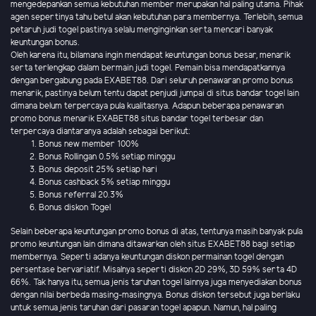
mengedepankan semua kebutuhan member merupakan hal paling utama. Pihak
agen sepertinya tahu betul akan kebutuhan para membernya. Terlebih, semua
petaruh judi togel pastinya selalu menginginkan serta mencari banyak
keuntungan bonus.
Oleh karena itu, bilamana ingin mendapat keuntungan bonus besar, menarik
serta terlengkap dalam bermain judi togel. Pemain bisa mendapatkannya
dengan bergabung pada EXABET88. Dari seluruh penawaran promo bonus
menarik, pastinya belum tentu dapat penjudi jumpai di situs bandar togel lain
dimana belum terpercaya pula kualitasnya. Adapun beberapa penawaran
promo bonus menarik EXABET88 situs bandar togel terbesar dan
terpercaya diantaranya adalah sebagai berikut:
Bonus new member 100%
Bonus Rollingan 0.5% setiap minggu
Bonus deposit 25% setiap hari
Bonus cashback 5% setiap minggu
Bonus referral 20.3%
Bonus diskon Togel
Selain beberapa keuntungan promo bonus di atas, tentunya masih banyak pula
promo keuntungan lain dimana ditawarkan oleh situs EXABET88 bagi setiap
membernya. Seperti adanya keuntungan diskon permainan togel dengan
persentase bervariatif. Misalnya seperti diskon 2D 29%, 3D 59% serta 4D
66%. Tak hanya itu, semua jenis taruhan togel lainnya juga menyediakan bonus
dengan nilai berbeda masing-masingnya. Bonus diskon tersebut juga berlaku
untuk semua jenis taruhan dari pasaran togel apapun. Namun, hal paling