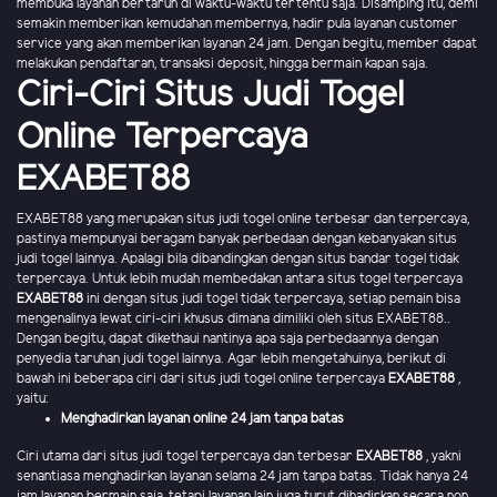
membuka layanan bertaruh di waktu-waktu tertentu saja. Disamping itu, demi
semakin memberikan kemudahan membernya, hadir pula layanan customer
service yang akan memberikan layanan 24 jam. Dengan begitu, member dapat
melakukan pendaftaran, transaksi deposit, hingga bermain kapan saja.
Ciri-Ciri Situs Judi Togel
Online Terpercaya
EXABET88
EXABET88 yang merupakan situs judi togel online terbesar dan terpercaya,
pastinya mempunyai beragam banyak perbedaan dengan kebanyakan situs
judi togel lainnya. Apalagi bila dibandingkan dengan situs bandar togel tidak
terpercaya. Untuk lebih mudah membedakan antara situs togel terpercaya
EXABET88
ini dengan situs judi togel tidak terpercaya, setiap pemain bisa
mengenalinya lewat ciri-ciri khusus dimana dimiliki oleh situs EXABET88..
Dengan begitu, dapat dikethaui nantinya apa saja perbedaannya dengan
penyedia taruhan judi togel lainnya. Agar lebih mengetahuinya, berikut di
bawah ini beberapa ciri dari situs judi togel online terpercaya
EXABET88
,
yaitu:
Menghadirkan layanan online 24 jam tanpa batas
Ciri utama dari situs judi togel terpercaya dan terbesar
EXABET88
, yakni
senantiasa menghadirkan layanan selama 24 jam tanpa batas. Tidak hanya 24
jam layanan bermain saja, tetapi layanan lain juga turut dihadirkan secara non